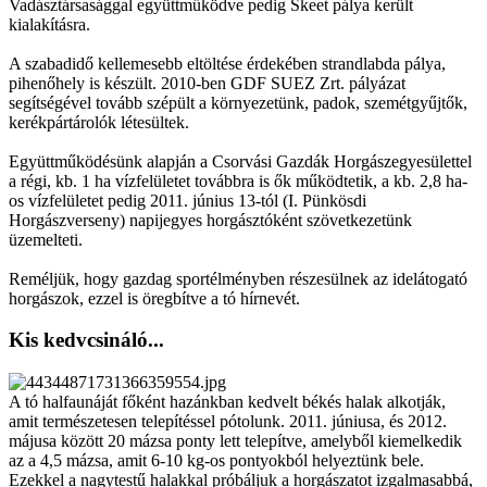
Vadásztársasággal együttműködve pedig Skeet pálya került
kialakításra.
A szabadidő kellemesebb eltöltése érdekében strandlabda pálya,
pihenőhely is készült. 2010-ben GDF SUEZ Zrt. pályázat
segítségével tovább szépült a környezetünk, padok, szemétgyűjtők,
kerékpártárolók létesültek.
Együttműködésünk alapján a Csorvási Gazdák Horgászegyesülettel
a régi, kb. 1 ha vízfelületet továbbra is ők működtetik, a kb. 2,8 ha-
os vízfelületet pedig 2011. június 13-tól (I. Pünkösdi
Horgászverseny) napijegyes horgásztóként szövetkezetünk
üzemelteti.
Reméljük, hogy gazdag sportélményben részesülnek az idelátogató
horgászok, ezzel is öregbítve a tó hírnevét.
Kis kedvcsináló...
A tó halfaunáját főként hazánkban kedvelt békés halak alkotják,
amit természetesen telepítéssel pótolunk. 2011. júniusa, és 2012.
májusa között 20 mázsa ponty lett telepítve, amelyből kiemelkedik
az a 4,5 mázsa, amit 6-10 kg-os pontyokból helyeztünk bele.
Ezekkel a nagytestű halakkal próbáljuk a horgászatot izgalmasabbá,