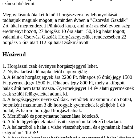
színesebbé tenni.
Megnyitásunk óta két felnőtt horgászverseny lebonyolítását
tudhatjuk magunk mögött, a minden évben a "Csorvási Gazdák"
Zrt. által megrendezett Pünkösd kupa, ami már az első évben szép
eredményt hozott, 27 horgász 10 óra alatt 150,8 kg halat fogott;
valamint a Csorvási Gazdák Horgászegyesület rendezésében 22
horgász 5 óra alatt 112 kg halat zsákmányolt.
Házirend
1. Horgászni csak érvényes horgászjeggyel lehet.
2. Nyitvatartási idő napkeltétől napnyugtáig.
3. A felnőtt horgászjegyek ára 2200 Ft, félnapos (6 órás) jegy 1500
Ft, gyermekjegy 1500 Ft, félnapos jegy 800 Ft, mely a kifogott
halak árát nem tartalmazza. Gyermekjegyet 14 év alatti gyermeknek
csak szülői felügyelettel adunk ki.
4. A horgászjegyek névre szólóak. Felnőttek maximum 2 db bottal,
botonként maximum 3 db horoggal; gyermekek legfeljebb 1 db
bottal, és három horoggal horgászhatnak.
5. Merítőháló és pontymatrac használata kötelező.
6. A tó felügyelőjének utasításait szigorúan kötelező betartani.
7. A haltartóból a halat a vízbe visszahelyezni, és egymásnak átadni
szigorúan TILOS!