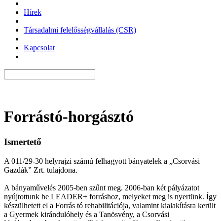
Hírek
Társadalmi felelősségvállalás (CSR)
Kapcsolat
Forrástó-horgásztó
Ismertető
A 011/29-30 helyrajzi számú felhagyott bányatelek a „Csorvási
Gazdák” Zrt. tulajdona.
A bányaművelés 2005-ben szűnt meg. 2006-ban két pályázatot
nyújtottunk be LEADER+ forráshoz, melyeket meg is nyertünk. Így
készülhetett el a Forrás tó rehabilitációja, valamint kialakításra került
a Gyermek kirándulóhely és a Tanösvény, a Csorvási