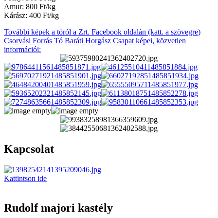
Amur: 800 Ft/kg
Kárász: 400 Ft/kg
További képek a tóról a Zrt. Facebook oldalán (katt. a szövegre)
Csorvási Forrás Tó Baráti Horgász Csapat képei, közvetlen
információi:
Kapcsolat
Kattintson ide
Rudolf majori kastély