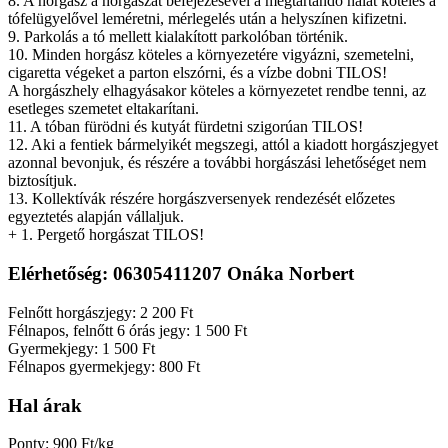
8. A horgász a horgászat befejezésével a megtartandó halat köteles a
tófelügyelővel leméretni, mérlegelés után a helyszínen kifizetni.
9. Parkolás a tó mellett kialakított parkolóban történik.
10. Minden horgász köteles a környezetére vigyázni, szemetelni,
cigaretta végeket a parton elszórni, és a vízbe dobni TILOS!
A horgászhely elhagyásakor köteles a környezetet rendbe tenni, az
esetleges szemetet eltakarítani.
11. A tóban fürödni és kutyát fürdetni szigorúan TILOS!
12. Aki a fentiek bármelyikét megszegi, attól a kiadott horgászjegyet
azonnal bevonjuk, és részére a további horgászási lehetőséget nem
biztosítjuk.
13. Kollektívák részére horgászversenyek rendezését előzetes
egyeztetés alapján vállaljuk.
+ 1. Pergető horgászat TILOS!
Elérhetőség: 06305411207 Onáka Norbert
Felnőtt horgászjegy: 2 200 Ft
Félnapos, felnőtt 6 órás jegy: 1 500 Ft
Gyermekjegy: 1 500 Ft
Félnapos gyermekjegy: 800 Ft
Hal árak
Ponty: 900 Ft/kg