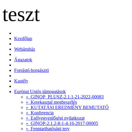
teszt
Kezdőlap
Webáruház
Ágazatok
Forrástó-horgásztó
Kastély
Európai Uniós támogatások
» GINOP_PLUSZ-2.1.1-21-2022-00083
» Kerekasztal megbeszélés
» KUTATÁSI EREDMÉNY BEMUTATÓ
» Konferencia
» Esélyegyenlőségi nyilatkozat
» GINOP-2.1.2-8-1-4-16-2017-00005
» Fenntarthatósági terv